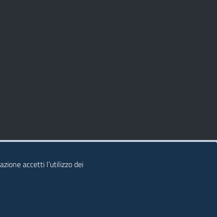
zione accetti l’utilizzo dei
© 2026 Regione Autonoma della Sardegna