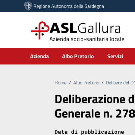
Vai ai contenuti
Regione Autonoma della Sardegna
Vai al menu di navigazione
Vai al footer
ASL
Gallura
Azienda socio-sanitaria locale
Submenu
Azienda
Albo Pretorio
Servizi
Home
/
Albo Pretorio
/
Delibere del 
Deliberazione d
Generale n. 27
Data di pubblicazione