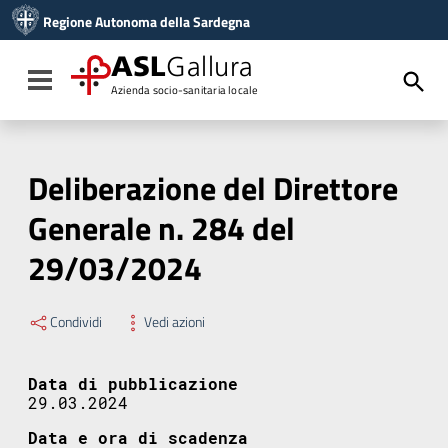
Vai ai contenuti
Regione Autonoma della Sardegna
Vai al menu di navigazione
Vai al footer
ASL
Gallura
Toggle navigation
Azienda socio-sanitaria locale
Deliberazione del Direttore
Generale n. 284 del
29/03/2024
Condividi
Vedi azioni
Data di pubblicazione
29.03.2024
Data e ora di scadenza