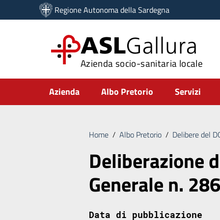
Vai ai contenuti
Regione Autonoma della Sardegna
Vai al menu di navigazione
Vai al footer
ASL
Gallura
Azienda socio-sanitaria locale
Submenu
Azienda
Albo Pretorio
Servizi
Home
/
Albo Pretorio
/
Delibere del 
Deliberazione d
Generale n. 28
Data di pubblicazione