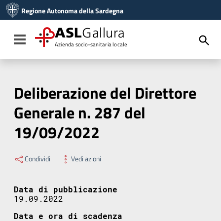
Vai ai contenuti
Regione Autonoma della Sardegna
Vai al menu di navigazione
Vai al footer
ASL
Gallura
Toggle navigation
Azienda socio-sanitaria locale
Deliberazione del Direttore
Generale n. 287 del
19/09/2022
Condividi
Vedi azioni
Data di pubblicazione
19.09.2022
Data e ora di scadenza