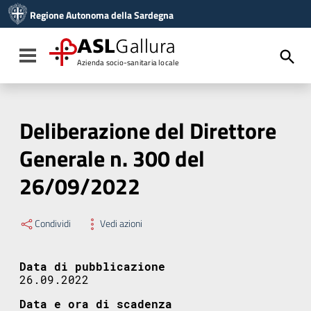
Vai ai contenuti
Regione Autonoma della Sardegna
Vai al menu di navigazione
Vai al footer
ASL
Gallura
Toggle navigation
Azienda socio-sanitaria locale
Deliberazione del Direttore
Generale n. 300 del
26/09/2022
Condividi
Vedi azioni
Data di pubblicazione
26.09.2022
Data e ora di scadenza