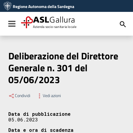
Vai ai contenuti
Regione Autonoma della Sardegna
Vai al menu di navigazione
Vai al footer
ASL
Gallura
Toggle navigation
Azienda socio-sanitaria locale
Deliberazione del Direttore
Generale n. 301 del
05/06/2023
Condividi
Vedi azioni
Data di pubblicazione
05.06.2023
Data e ora di scadenza