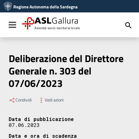
Vai ai contenuti
Regione Autonoma della Sardegna
Vai al menu di navigazione
Vai al footer
ASL
Gallura
Toggle navigation
Azienda socio-sanitaria locale
Deliberazione del Direttore
Generale n. 303 del
07/06/2023
Condividi
Vedi azioni
Data di pubblicazione
07.06.2023
Data e ora di scadenza