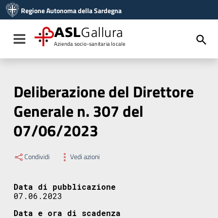
Vai ai contenuti
Regione Autonoma della Sardegna
Vai al menu di navigazione
Vai al footer
ASL
Gallura
Toggle navigation
Azienda socio-sanitaria locale
Deliberazione del Direttore
Generale n. 307 del
07/06/2023
Condividi
Vedi azioni
Data di pubblicazione
07.06.2023
Data e ora di scadenza