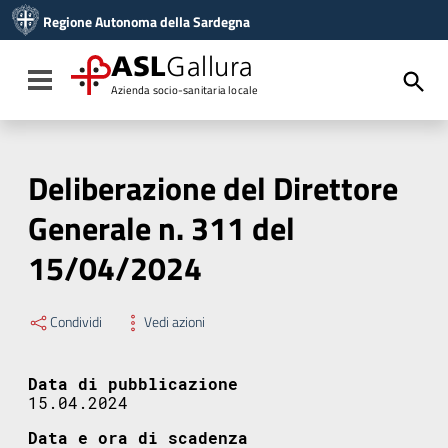
Vai ai contenuti
Regione Autonoma della Sardegna
Vai al menu di navigazione
Vai al footer
ASL
Gallura
Toggle navigation
Azienda socio-sanitaria locale
Deliberazione del Direttore
Generale n. 311 del
15/04/2024
Condividi
Vedi azioni
Data di pubblicazione
15.04.2024
Data e ora di scadenza