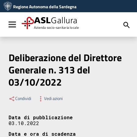
Vai ai contenuti
Regione Autonoma della Sardegna
Vai al menu di navigazione
Vai al footer
ASL
Gallura
Toggle navigation
Azienda socio-sanitaria locale
Deliberazione del Direttore
Generale n. 313 del
03/10/2022
Condividi
Vedi azioni
Data di pubblicazione
03.10.2022
Data e ora di scadenza