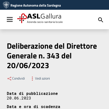
Vai ai contenuti
Regione Autonoma della Sardegna
Vai al menu di navigazione
Vai al footer
ASL
Gallura
Toggle navigation
Azienda socio-sanitaria locale
Deliberazione del Direttore
Generale n. 343 del
20/06/2023
Condividi
Vedi azioni
Data di pubblicazione
20.06.2023
Data e ora di scadenza