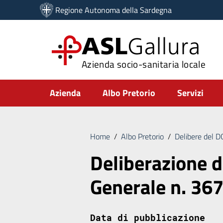
Vai ai contenuti
Regione Autonoma della Sardegna
Vai al menu di navigazione
Vai al footer
ASL
Gallura
Azienda socio-sanitaria locale
Submenu
Azienda
Albo Pretorio
Servizi
Home
/
Albo Pretorio
/
Delibere del 
Deliberazione d
Generale n. 36
Data di pubblicazione