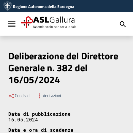
Vai ai contenuti
Regione Autonoma della Sardegna
Vai al menu di navigazione
Vai al footer
ASL
Gallura
Toggle navigation
Azienda socio-sanitaria locale
Deliberazione del Direttore
Generale n. 382 del
16/05/2024
Condividi
Vedi azioni
Data di pubblicazione
16.05.2024
Data e ora di scadenza