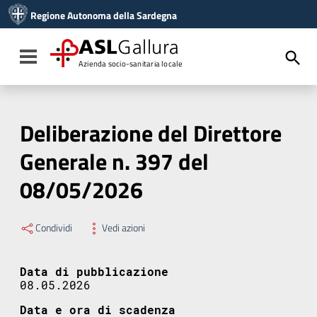
Vai ai contenuti
Regione Autonoma della Sardegna
Vai al menu di navigazione
Vai al footer
ASL
Gallura
Toggle navigation
Azienda socio-sanitaria locale
Deliberazione del Direttore
Generale n. 397 del
08/05/2026
Condividi
Vedi azioni
Data di pubblicazione
08.05.2026
Data e ora di scadenza