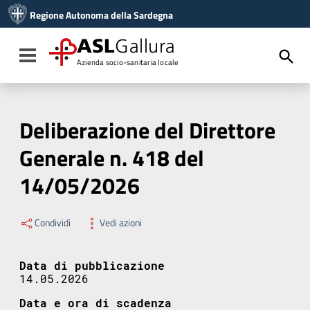
Vai ai contenuti
Regione Autonoma della Sardegna
Vai al menu di navigazione
Vai al footer
ASL
Gallura
Toggle navigation
Azienda socio-sanitaria locale
Deliberazione del Direttore
Generale n. 418 del
14/05/2026
Condividi
Vedi azioni
Data di pubblicazione
14.05.2026
Data e ora di scadenza