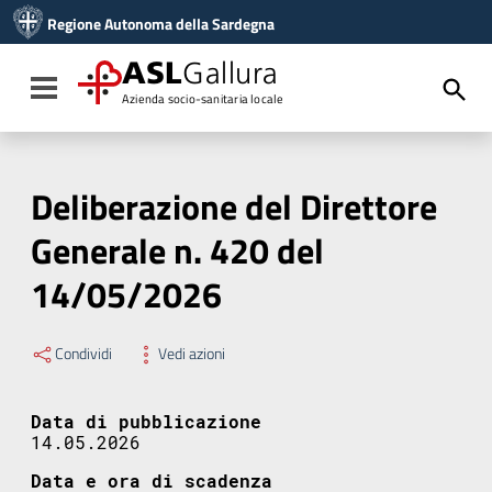
Vai ai contenuti
Regione Autonoma della Sardegna
Vai al menu di navigazione
Vai al footer
ASL
Gallura
Toggle navigation
Azienda socio-sanitaria locale
Deliberazione del Direttore
Generale n. 420 del
14/05/2026
Condividi
Vedi azioni
Data di pubblicazione
14.05.2026
Data e ora di scadenza