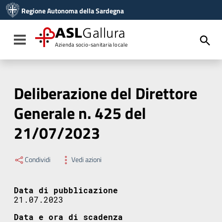
Vai ai contenuti
Regione Autonoma della Sardegna
Vai al menu di navigazione
Vai al footer
ASL
Gallura
Toggle navigation
Azienda socio-sanitaria locale
Deliberazione del Direttore
Generale n. 425 del
21/07/2023
Condividi
Vedi azioni
Data di pubblicazione
21.07.2023
Data e ora di scadenza