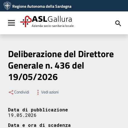
Vai ai contenuti
Regione Autonoma della Sardegna
Vai al menu di navigazione
Vai al footer
ASL
Gallura
Toggle navigation
Azienda socio-sanitaria locale
Deliberazione del Direttore
Generale n. 436 del
19/05/2026
Condividi
Vedi azioni
Data di pubblicazione
19.05.2026
Data e ora di scadenza