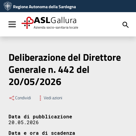
Vai ai contenuti
Regione Autonoma della Sardegna
Vai al menu di navigazione
Vai al footer
ASL
Gallura
Toggle navigation
Azienda socio-sanitaria locale
Deliberazione del Direttore
Generale n. 442 del
20/05/2026
Condividi
Vedi azioni
Data di pubblicazione
20.05.2026
Data e ora di scadenza