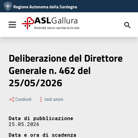
Vai ai contenuti
Regione Autonoma della Sardegna
Vai al menu di navigazione
Vai al footer
ASL
Gallura
Toggle navigation
Azienda socio-sanitaria locale
Deliberazione del Direttore
Generale n. 462 del
25/05/2026
Condividi
Vedi azioni
Data di pubblicazione
25.05.2026
Data e ora di scadenza