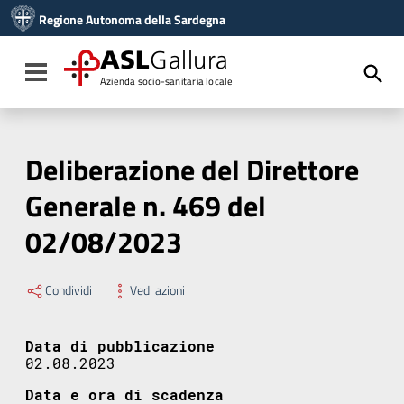
Vai ai contenuti
Regione Autonoma della Sardegna
Vai al menu di navigazione
Vai al footer
ASL
Gallura
Toggle navigation
Azienda socio-sanitaria locale
Deliberazione del Direttore
Generale n. 469 del
02/08/2023
Condividi
Vedi azioni
Data di pubblicazione
02.08.2023
Data e ora di scadenza