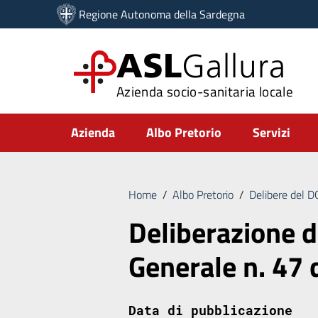
Vai ai contenuti
Regione Autonoma della Sardegna
Vai al menu di navigazione
Vai al footer
ASL
Gallura
Azienda socio-sanitaria locale
Submenu
Azienda
Albo Pretorio
Servizi
Home
/
Albo Pretorio
/
Delibere del 
Deliberazione d
Generale n. 47
Data di pubblicazione