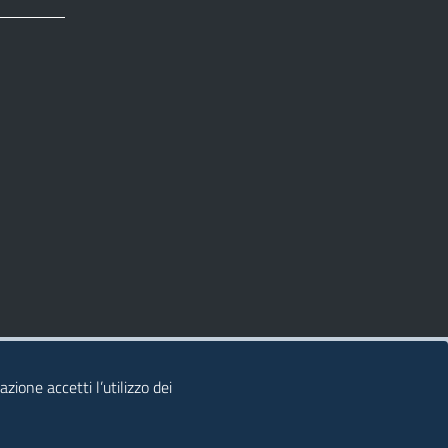
zione accetti l’utilizzo dei
© 2026 Regione Autonoma della Sardegna