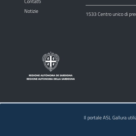
Contatti
Notizie
1533 Centro unico di pr
Note legali
Privacy policy
Contatti
Il portale ASL Gallura util