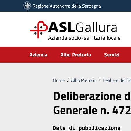
Vai ai contenuti
Regione Autonoma della Sardegna
Vai al menu di navigazione
Vai al footer
ASL
Gallura
Azienda socio-sanitaria locale
Submenu
Azienda
Albo Pretorio
Servizi
Home
/
Albo Pretorio
/
Delibere del 
Deliberazione d
Generale n. 47
Data di pubblicazione