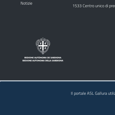
Notizie
1533 Centro unico di pr
Note legali
Privacy policy
Contatti
Il portale ASL Gallura util