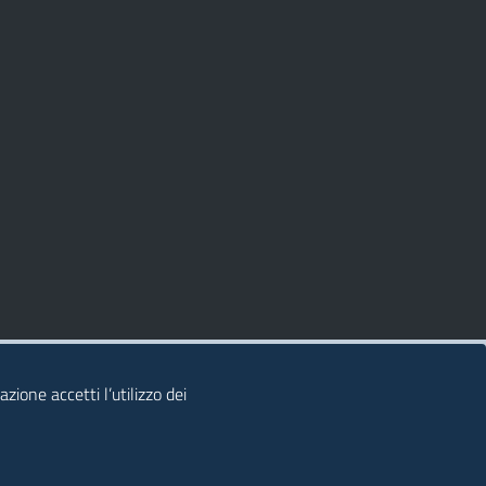
zione accetti l’utilizzo dei
© 2026 Regione Autonoma della Sardegna