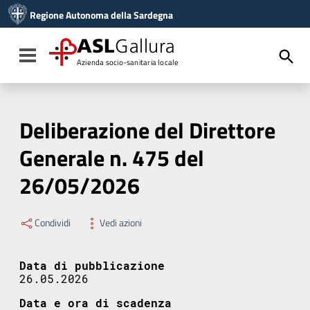
Vai ai contenuti
Regione Autonoma della Sardegna
Vai al menu di navigazione
Vai al footer
ASL
Gallura
Toggle navigation
Azienda socio-sanitaria locale
Deliberazione del Direttore
Generale n. 475 del
26/05/2026
Condividi
Vedi azioni
Data di pubblicazione
26.05.2026
Data e ora di scadenza