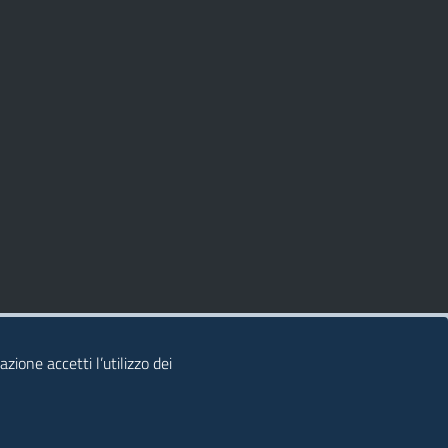
zione accetti l’utilizzo dei
© 2026 Regione Autonoma della Sardegna