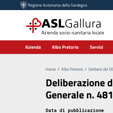
Vai ai contenuti
Regione Autonoma della Sardegna
Vai al menu di navigazione
Vai al footer
ASL
Gallura
Azienda socio-sanitaria locale
Submenu
Azienda
Albo Pretorio
Servizi
Home
/
Albo Pretorio
/
Delibere del 
Deliberazione d
Generale n. 48
Data di pubblicazione