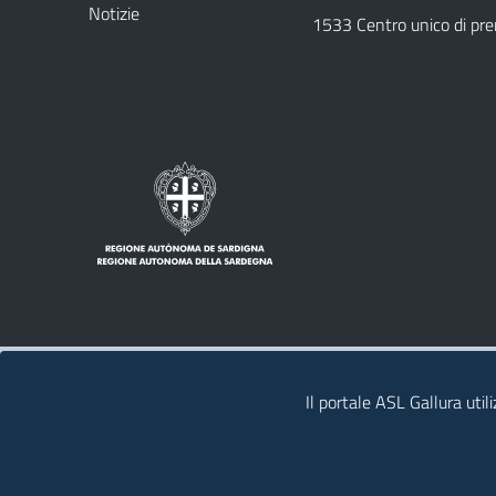
Notizie
1533 Centro unico di pr
Note legali
Privacy policy
Contatti
Il portale ASL Gallura util