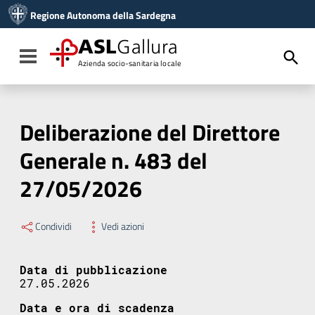
Vai ai contenuti
Regione Autonoma della Sardegna
Vai al menu di navigazione
Vai al footer
ASL
Gallura
Toggle navigation
Azienda socio-sanitaria locale
Deliberazione del Direttore
Generale n. 483 del
27/05/2026
Condividi
Vedi azioni
Data di pubblicazione
27.05.2026
Data e ora di scadenza