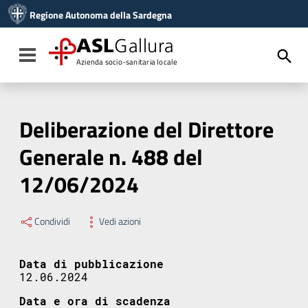
Vai ai contenuti
Regione Autonoma della Sardegna
Vai al menu di navigazione
Vai al footer
ASL
Gallura
Toggle navigation
Azienda socio-sanitaria locale
Deliberazione del Direttore
Generale n. 488 del
12/06/2024
Condividi
Vedi azioni
Data di pubblicazione
12.06.2024
Data e ora di scadenza