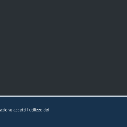
zione accetti l’utilizzo dei
© 2026 Regione Autonoma della Sardegna