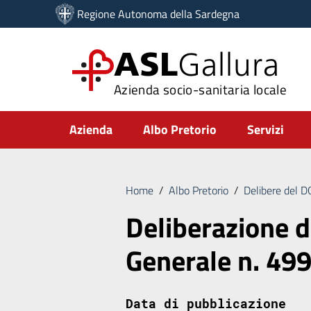
Vai ai contenuti
Regione Autonoma della Sardegna
Vai al menu di navigazione
Vai al footer
ASL
Gallura
Azienda socio-sanitaria locale
Submenu
Azienda
Albo Pretorio
Servizi
Home
/
Albo Pretorio
/
Delibere del 
Deliberazione d
Generale n. 49
Data di pubblicazione