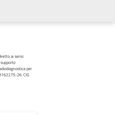
retto ai sensi
i supporto
radiodiagnostica per
 PI162275-26. CIG