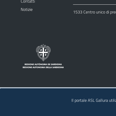
Contatti
Notizie
1533 Centro unico di pr
Note legali
Privacy policy
Contatti
Il portale ASL Gallura util