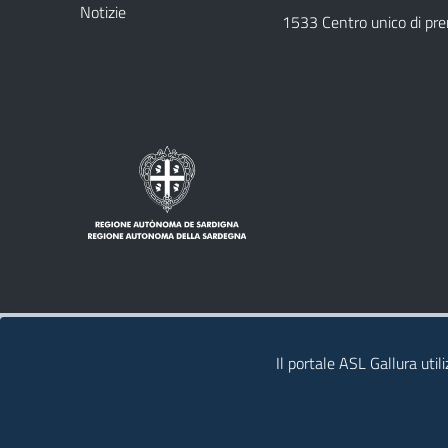
Notizie
1533 Centro unico di pr
Note legali
Privacy policy
Contatti
Il portale ASL Gallura util