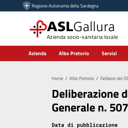
Vai ai contenuti
Regione Autonoma della Sardegna
Vai al menu di navigazione
Vai al footer
ASL
Gallura
Azienda socio-sanitaria locale
Submenu
Azienda
Albo Pretorio
Servizi
Home
/
Albo Pretorio
/
Delibere del 
Deliberazione d
Generale n. 50
Data di pubblicazione