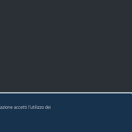
zione accetti l’utilizzo dei
© 2026 Regione Autonoma della Sardegna