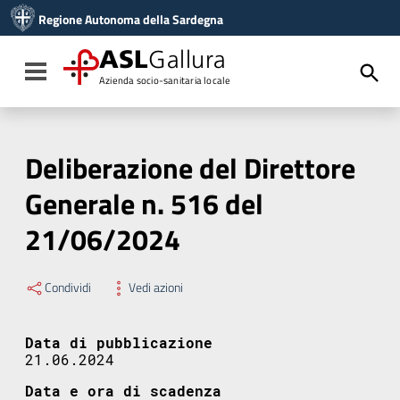
Vai ai contenuti
Regione Autonoma della Sardegna
Vai al menu di navigazione
Vai al footer
ASL
Gallura
Toggle navigation
Azienda socio-sanitaria locale
Deliberazione del Direttore
Generale n. 516 del
21/06/2024
Condividi
Vedi azioni
Data di pubblicazione
21.06.2024
Data e ora di scadenza