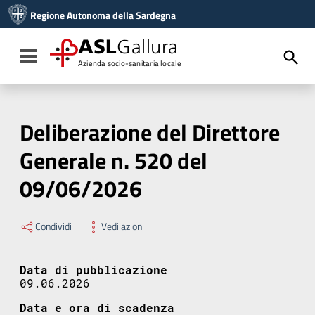
Vai ai contenuti
Regione Autonoma della Sardegna
Vai al menu di navigazione
Vai al footer
ASL
Gallura
Toggle navigation
Azienda socio-sanitaria locale
Deliberazione del Direttore
Generale n. 520 del
09/06/2026
Condividi
Vedi azioni
Data di pubblicazione
09.06.2026
Data e ora di scadenza