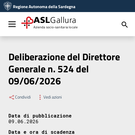
Vai ai contenuti
Regione Autonoma della Sardegna
Vai al menu di navigazione
Vai al footer
ASL
Gallura
Toggle navigation
Azienda socio-sanitaria locale
Deliberazione del Direttore
Generale n. 524 del
09/06/2026
Condividi
Vedi azioni
Data di pubblicazione
09.06.2026
Data e ora di scadenza