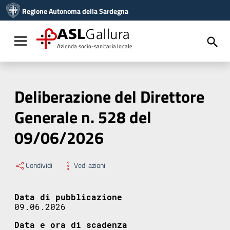
Vai ai contenuti
Regione Autonoma della Sardegna
Vai al menu di navigazione
Vai al footer
ASL
Gallura
Toggle navigation
Azienda socio-sanitaria locale
Deliberazione del Direttore
Generale n. 528 del
09/06/2026
Condividi
Vedi azioni
Data di pubblicazione
09.06.2026
Data e ora di scadenza