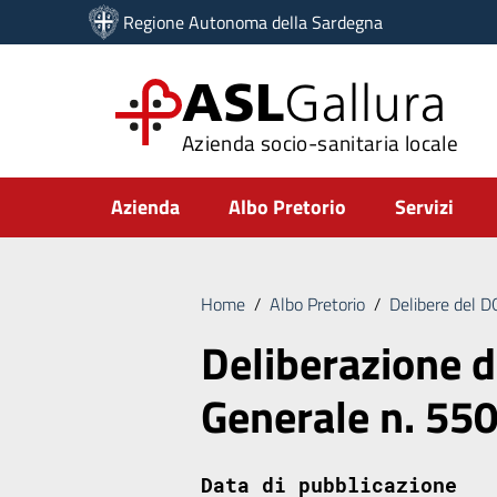
Vai ai contenuti
Regione Autonoma della Sardegna
Vai al menu di navigazione
Vai al footer
ASL
Gallura
Azienda socio-sanitaria locale
Submenu
Azienda
Albo Pretorio
Servizi
Home
/
Albo Pretorio
/
Delibere del 
Deliberazione d
Generale n. 55
Data di pubblicazione