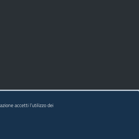
zione accetti l’utilizzo dei
© 2026 Regione Autonoma della Sardegna