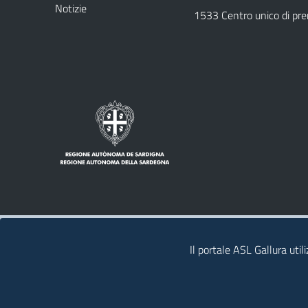
Notizie
1533 Centro unico di pr
Note legali
Privacy policy
Contatti
Il portale ASL Gallura util