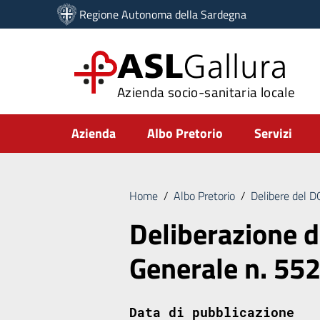
Vai ai contenuti
Regione Autonoma della Sardegna
Vai al menu di navigazione
Vai al footer
ASL
Gallura
Azienda socio-sanitaria locale
Submenu
Azienda
Albo Pretorio
Servizi
Home
/
Albo Pretorio
/
Delibere del 
Deliberazione d
Generale n. 55
Data di pubblicazione