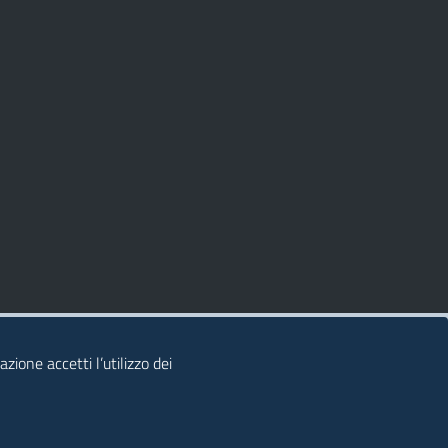
zione accetti l’utilizzo dei
© 2026 Regione Autonoma della Sardegna