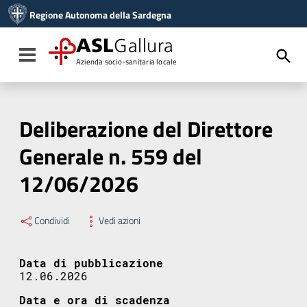
Vai ai contenuti
Regione Autonoma della Sardegna
Vai al menu di navigazione
Vai al footer
ASL
Gallura
Toggle navigation
Azienda socio-sanitaria locale
Deliberazione del Direttore
Generale n. 559 del
12/06/2026
Condividi
Vedi azioni
Data di pubblicazione
12.06.2026
Data e ora di scadenza