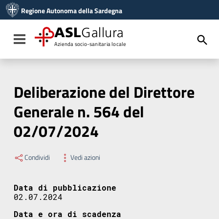
Vai ai contenuti
Regione Autonoma della Sardegna
Vai al menu di navigazione
Vai al footer
ASL
Gallura
Toggle navigation
Azienda socio-sanitaria locale
Deliberazione del Direttore
Generale n. 564 del
02/07/2024
Condividi
Vedi azioni
Data di pubblicazione
02.07.2024
Data e ora di scadenza