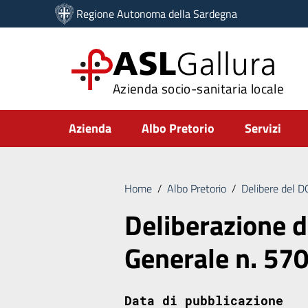
Vai ai contenuti
Regione Autonoma della Sardegna
Vai al menu di navigazione
Vai al footer
ASL
Gallura
Azienda socio-sanitaria locale
Submenu
Azienda
Albo Pretorio
Servizi
Home
/
Albo Pretorio
/
Delibere del 
Deliberazione d
Generale n. 57
Data di pubblicazione