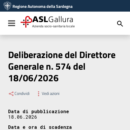
Vai ai contenuti
Regione Autonoma della Sardegna
Vai al menu di navigazione
Vai al footer
ASL
Gallura
Toggle navigation
Azienda socio-sanitaria locale
Deliberazione del Direttore
Generale n. 574 del
18/06/2026
Condividi
Vedi azioni
Data di pubblicazione
18.06.2026
Data e ora di scadenza