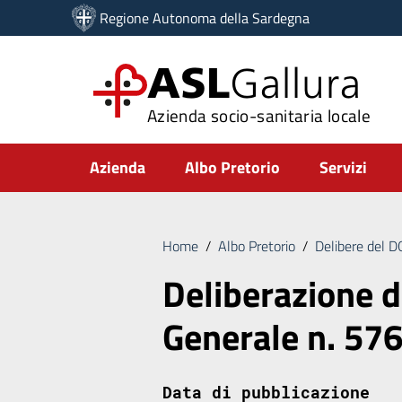
Vai ai contenuti
Regione Autonoma della Sardegna
Vai al menu di navigazione
Vai al footer
ASL
Gallura
Azienda socio-sanitaria locale
Submenu
Azienda
Albo Pretorio
Servizi
Home
/
Albo Pretorio
/
Delibere del 
Deliberazione d
Generale n. 57
Data di pubblicazione