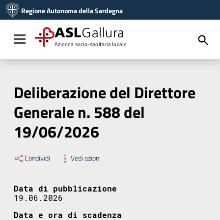
Vai ai contenuti
Regione Autonoma della Sardegna
Vai al menu di navigazione
Vai al footer
ASL
Gallura
Toggle navigation
Azienda socio-sanitaria locale
Deliberazione del Direttore
Generale n. 588 del
19/06/2026
Condividi
Vedi azioni
Data di pubblicazione
19.06.2026
Data e ora di scadenza