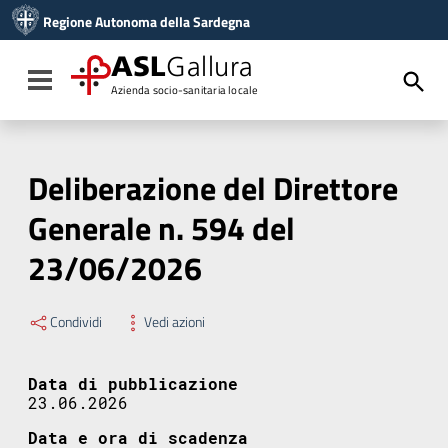
Vai ai contenuti
Regione Autonoma della Sardegna
Vai al menu di navigazione
Vai al footer
ASL
Gallura
Toggle navigation
Azienda socio-sanitaria locale
Deliberazione del Direttore
Generale n. 594 del
23/06/2026
Condividi
Vedi azioni
Data di pubblicazione
23.06.2026
Data e ora di scadenza