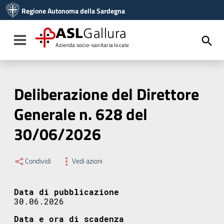
Vai ai contenuti
Regione Autonoma della Sardegna
Vai al menu di navigazione
Vai al footer
ASL
Gallura
Toggle navigation
Azienda socio-sanitaria locale
Deliberazione del Direttore
Generale n. 628 del
30/06/2026
Condividi
Vedi azioni
Data di pubblicazione
30.06.2026
Data e ora di scadenza