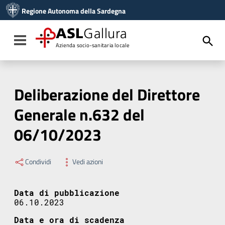
Vai ai contenuti
Regione Autonoma della Sardegna
Vai al menu di navigazione
Vai al footer
ASL
Gallura
Toggle navigation
Azienda socio-sanitaria locale
Deliberazione del Direttore
Generale n.632 del
06/10/2023
Condividi
Vedi azioni
Data di pubblicazione
06.10.2023
Data e ora di scadenza