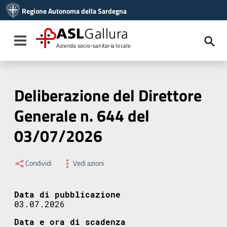
Vai ai contenuti
Regione Autonoma della Sardegna
Vai al menu di navigazione
Vai al footer
ASL
Gallura
Toggle navigation
Azienda socio-sanitaria locale
Deliberazione del Direttore
Generale n. 644 del
03/07/2026
Condividi
Vedi azioni
Data di pubblicazione
03.07.2026
Data e ora di scadenza