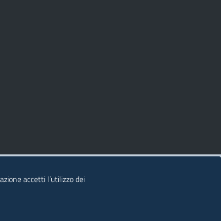
zione accetti l’utilizzo dei
© 2026 Regione Autonoma della Sardegna