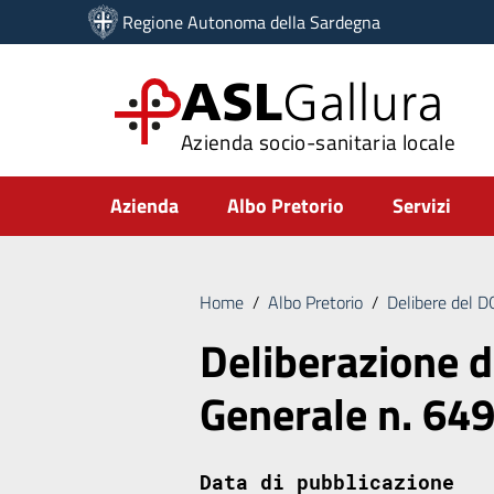
Vai ai contenuti
Regione Autonoma della Sardegna
Vai al menu di navigazione
Vai al footer
ASL
Gallura
Azienda socio-sanitaria locale
Submenu
Azienda
Albo Pretorio
Servizi
Home
/
Albo Pretorio
/
Delibere del 
Deliberazione d
Generale n. 64
Data di pubblicazione