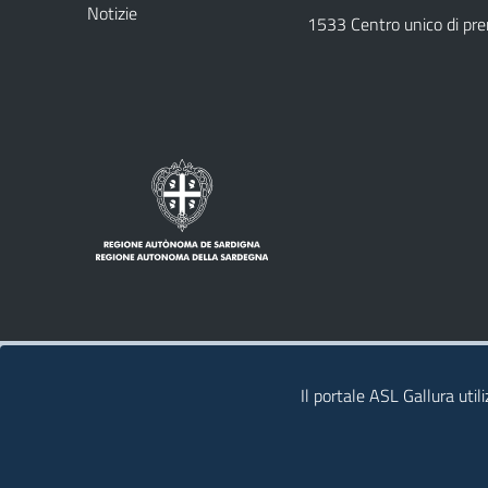
Notizie
1533 Centro unico di pr
Note legali
Privacy policy
Contatti
Il portale ASL Gallura util