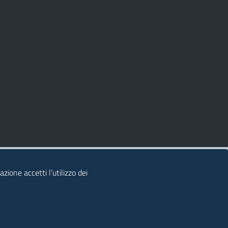
zione accetti l’utilizzo dei
© 2026 Regione Autonoma della Sardegna