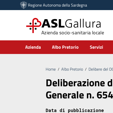
Vai ai contenuti
Regione Autonoma della Sardegna
Vai al menu di navigazione
Vai al footer
ASL
Gallura
Azienda socio-sanitaria locale
Submenu
Azienda
Albo Pretorio
Servizi
Home
/
Albo Pretorio
/
Delibere del 
Deliberazione d
Generale n. 65
Data di pubblicazione