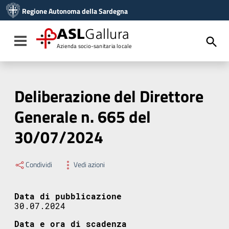
Vai ai contenuti
Regione Autonoma della Sardegna
Vai al menu di navigazione
Vai al footer
ASL
Gallura
Toggle navigation
Azienda socio-sanitaria locale
Deliberazione del Direttore
Generale n. 665 del
30/07/2024
Condividi
Vedi azioni
Data di pubblicazione
30.07.2024
Data e ora di scadenza