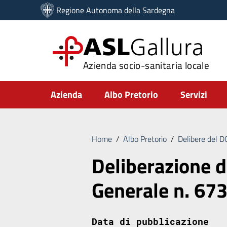
Vai ai contenuti
Regione Autonoma della Sardegna
Vai al menu di navigazione
Vai al footer
ASL
Gallura
Azienda socio-sanitaria locale
Submenu
Azienda
Albo Pretorio
Servizi
Home
/
Albo Pretorio
/
Delibere del 
Deliberazione d
Generale n. 67
Data di pubblicazione