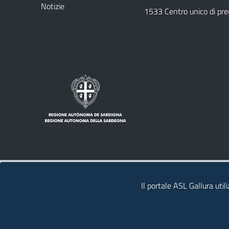
Notizie
1533 Centro unico di pr
Note legali
Privacy policy
Contatti
Il portale ASL Gallura util