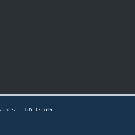
zione accetti l’utilizzo dei
© 2026 Regione Autonoma della Sardegna