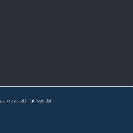
zione accetti l’utilizzo dei
© 2026 Regione Autonoma della Sardegna