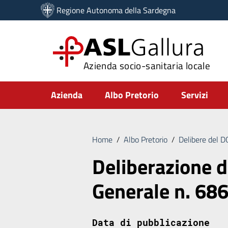
Vai ai contenuti
Regione Autonoma della Sardegna
Vai al menu di navigazione
Vai al footer
ASL
Gallura
Azienda socio-sanitaria locale
Submenu
Azienda
Albo Pretorio
Servizi
Home
/
Albo Pretorio
/
Delibere del 
Deliberazione d
Generale n. 68
Data di pubblicazione